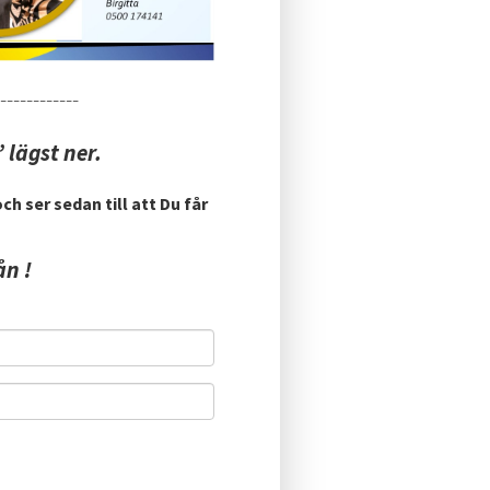
------------
 lägst ner.
h ser sedan till att Du får
ån !