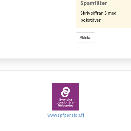
Spamfilter
Skriv siffran 5 med
bokstäver:
Skicka
www.spfpension.fi