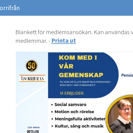
orrifrån
Blankett för medlemsansökan. Kan användas vi
medlemmar. -
Printa ut