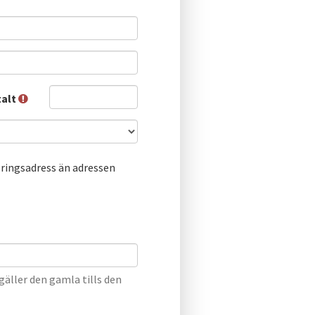
talt
ringsadress än adressen
äller den gamla tills den